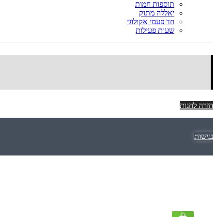
תוספות חמות
יאללה מתוק
חד פעמי אקולוגי
שעות פעילות
חזרה לחנות
נגישות
אודות
אודות
שאלות ותשובות
כשרות
למה אנחנו?
asadovateva@gmail.com
סתיו: 050-5417448