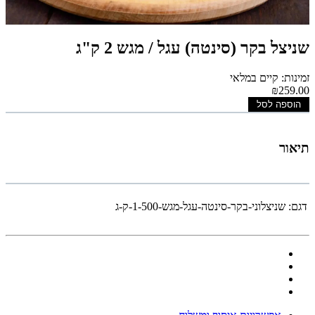
שניצל בקר (סינטה) עגל / מגש 2 ק"ג
זמינות: קיים במלאי
₪259.00
הוספה לסל
תיאור
דגם:
שניצלוני-בקר-סינטה-עגל-מגש-1-500-ק-ג