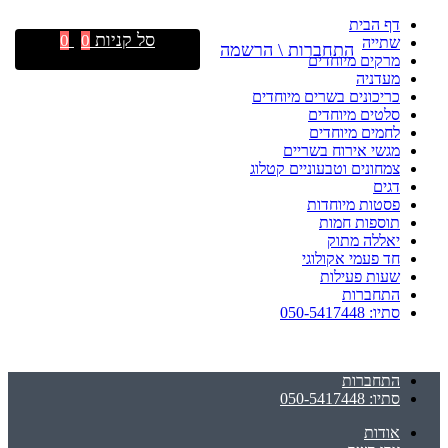
דף הבית
סל קניות
0
0
שתייה
התחברות \ הרשמה
מרקים מיוחדים
מעדניה
כריכונים בשרים מיוחדים
סלטים מיוחדים
לחמים מיוחדים
מגשי אירוח בשריים
צמחונים וטבעוניים קטלוג
דגים
פסטות מיוחדות
תוספות חמות
יאללה מתוק
חד פעמי אקולוגי
שעות פעילות
התחברות
סתיו: 050-5417448
התחברות
סתיו: 050-5417448
אודות