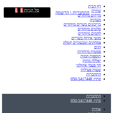
דף הבית
סל קניות
0
0
שתייה
התחברות \ הרשמה
מרקים מיוחדים
מעדניה
כריכונים בשרים מיוחדים
סלטים מיוחדים
לחמים מיוחדים
מגשי אירוח בשריים
צמחונים וטבעוניים קטלוג
דגים
פסטות מיוחדות
תוספות חמות
יאללה מתוק
חד פעמי אקולוגי
שעות פעילות
התחברות
סתיו: 050-5417448
התחברות
סתיו: 050-5417448
אודות