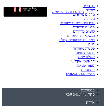
דף הבית
סל קניות
0
0
שתייה
התחברות \ הרשמה
מרקים מיוחדים
מעדניה
כריכונים בשרים מיוחדים
סלטים מיוחדים
לחמים מיוחדים
מגשי אירוח בשריים
צמחונים וטבעוניים קטלוג
דגים
פסטות מיוחדות
תוספות חמות
יאללה מתוק
חד פעמי אקולוגי
שעות פעילות
התחברות
סתיו: 050-5417448
התחברות
סתיו: 050-5417448
אודות