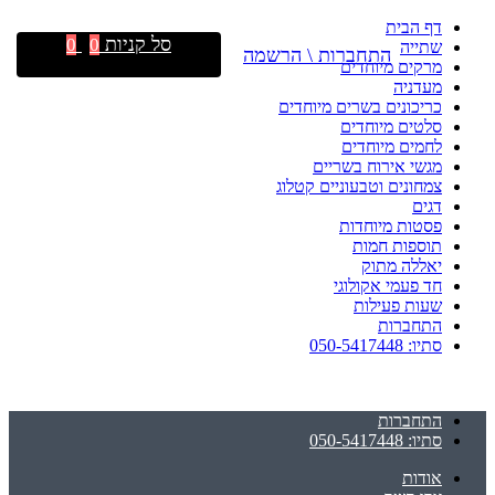
דף הבית
סל קניות
0
0
שתייה
התחברות \ הרשמה
מרקים מיוחדים
מעדניה
כריכונים בשרים מיוחדים
סלטים מיוחדים
לחמים מיוחדים
מגשי אירוח בשריים
צמחונים וטבעוניים קטלוג
דגים
פסטות מיוחדות
תוספות חמות
יאללה מתוק
חד פעמי אקולוגי
שעות פעילות
התחברות
סתיו: 050-5417448
התחברות
סתיו: 050-5417448
אודות