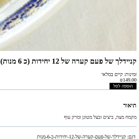
קניידלך של פעם קערה של 12 יחידות (כ 6 מנות)
זמינות: קיים במלאי
₪149.00
הוספה לסל
תיאור
מקמח מצה, ביצים ובצל מטוגן ומרק עוף
דגם:
קניידלך-של-פעם-קערה-של-12-יחידות-כ-6-מנות