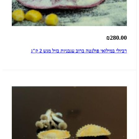
₪280.00
רביולי במילואי פולנטה ברוב עגבניות בזיל מגש 2 ק"ג