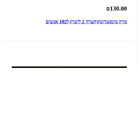
₪130.00
מרק מינסטרונה(קערה 2 ליטר) לכ10 אנשים