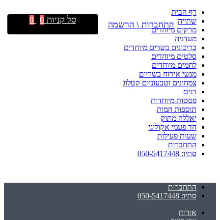
דף הבית
סל קניות
0
0
שתייה
התחברות \ הרשמה
מרקים מיוחדים
מעדניה
כריכונים בשרים מיוחדים
סלטים מיוחדים
לחמים מיוחדים
מגשי אירוח בשריים
צמחונים וטבעוניים קטלוג
דגים
פסטות מיוחדות
תוספות חמות
יאללה מתוק
חד פעמי אקולוגי
שעות פעילות
התחברות
סתיו: 050-5417448
התחברות
סתיו: 050-5417448
אודות