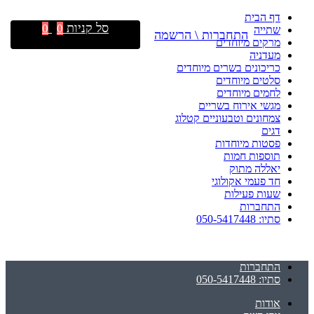
דף הבית
סל קניות
0
0
שתייה
התחברות \ הרשמה
מרקים מיוחדים
מעדניה
כריכונים בשרים מיוחדים
סלטים מיוחדים
לחמים מיוחדים
מגשי אירוח בשריים
צמחונים וטבעוניים קטלוג
דגים
פסטות מיוחדות
תוספות חמות
יאללה מתוק
חד פעמי אקולוגי
שעות פעילות
התחברות
סתיו: 050-5417448
התחברות
סתיו: 050-5417448
אודות