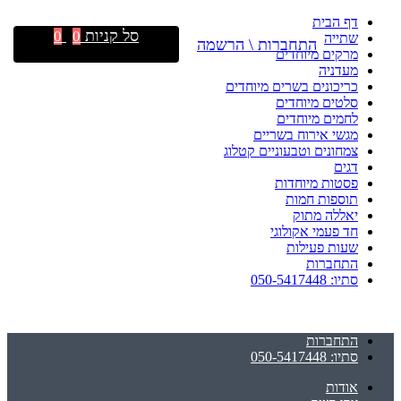
דף הבית
סל קניות
0
0
שתייה
התחברות \ הרשמה
מרקים מיוחדים
מעדניה
כריכונים בשרים מיוחדים
סלטים מיוחדים
לחמים מיוחדים
מגשי אירוח בשריים
צמחונים וטבעוניים קטלוג
דגים
פסטות מיוחדות
תוספות חמות
יאללה מתוק
חד פעמי אקולוגי
שעות פעילות
התחברות
סתיו: 050-5417448
התחברות
סתיו: 050-5417448
אודות