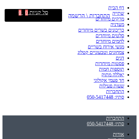
דף הבית
סל קניות
0
0
שתייה
התחברות \ הרשמה
מרקים מיוחדים
מעדניה
כריכונים בשרים מיוחדים
סלטים מיוחדים
לחמים מיוחדים
מגשי אירוח בשריים
צמחונים וטבעוניים קטלוג
דגים
פסטות מיוחדות
תוספות חמות
יאללה מתוק
חד פעמי אקולוגי
שעות פעילות
התחברות
סתיו: 050-5417448
התחברות
סתיו: 050-5417448
אודות