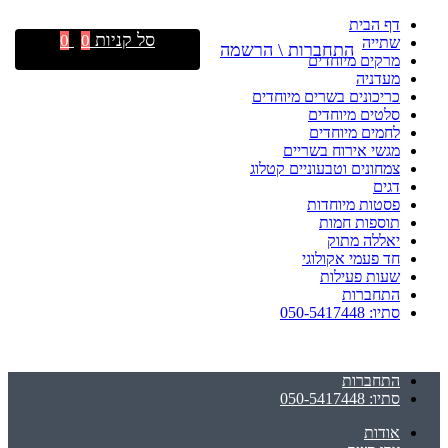
דף הבית
סל קניות
0
0
שתייה
התחברות \ הרשמה
מרקים מיוחדים
מעדניה
כריכונים בשרים מיוחדים
סלטים מיוחדים
לחמים מיוחדים
מגשי אירוח בשריים
צמחונים וטבעוניים קטלוג
דגים
פסטות מיוחדות
תוספות חמות
יאללה מתוק
חד פעמי אקולוגי
שעות פעילות
התחברות
סתיו: 050-5417448
התחברות
סתיו: 050-5417448
אודות