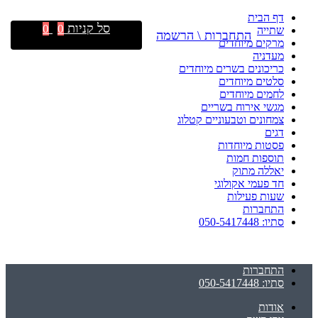
דף הבית
סל קניות
0
0
שתייה
התחברות \ הרשמה
מרקים מיוחדים
מעדניה
כריכונים בשרים מיוחדים
סלטים מיוחדים
לחמים מיוחדים
מגשי אירוח בשריים
צמחונים וטבעוניים קטלוג
דגים
פסטות מיוחדות
תוספות חמות
יאללה מתוק
חד פעמי אקולוגי
שעות פעילות
התחברות
סתיו: 050-5417448
התחברות
סתיו: 050-5417448
אודות