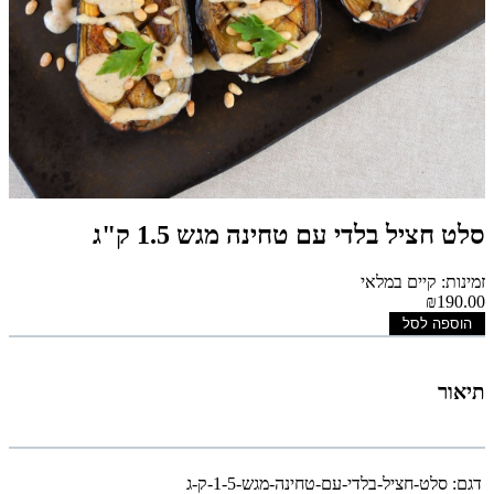
סלט חציל בלדי עם טחינה מגש 1.5 ק"ג
זמינות: קיים במלאי
₪190.00
הוספה לסל
תיאור
דגם:
סלט-חציל-בלדי-עם-טחינה-מגש-1-5-ק-ג