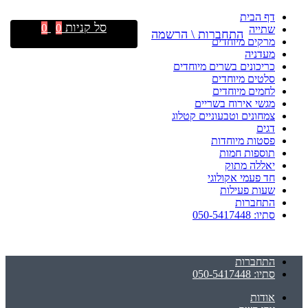
דף הבית
סל קניות
0
0
שתייה
התחברות \ הרשמה
מרקים מיוחדים
מעדניה
כריכונים בשרים מיוחדים
סלטים מיוחדים
לחמים מיוחדים
מגשי אירוח בשריים
צמחונים וטבעוניים קטלוג
דגים
פסטות מיוחדות
תוספות חמות
יאללה מתוק
חד פעמי אקולוגי
שעות פעילות
התחברות
סתיו: 050-5417448
התחברות
סתיו: 050-5417448
אודות