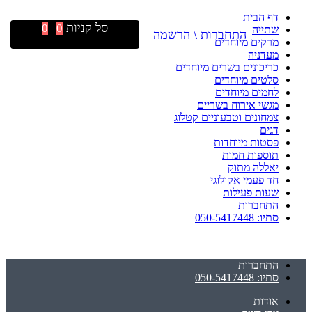
דף הבית
סל קניות
0
0
שתייה
התחברות \ הרשמה
מרקים מיוחדים
מעדניה
כריכונים בשרים מיוחדים
סלטים מיוחדים
לחמים מיוחדים
מגשי אירוח בשריים
צמחונים וטבעוניים קטלוג
דגים
פסטות מיוחדות
תוספות חמות
יאללה מתוק
חד פעמי אקולוגי
שעות פעילות
התחברות
סתיו: 050-5417448
התחברות
סתיו: 050-5417448
אודות