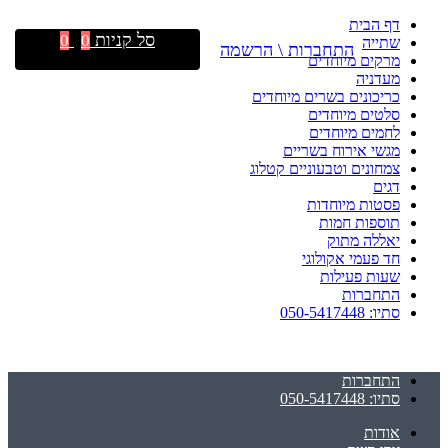
דף הבית
סל קניות
0
0
שתייה
התחברות \ הרשמה
מרקים מיוחדים
מעדניה
כריכונים בשרים מיוחדים
סלטים מיוחדים
לחמים מיוחדים
מגשי אירוח בשריים
צמחונים וטבעוניים קטלוג
דגים
פסטות מיוחדות
תוספות חמות
יאללה מתוק
חד פעמי אקולוגי
שעות פעילות
התחברות
סתיו: 050-5417448
התחברות
סתיו: 050-5417448
אודות