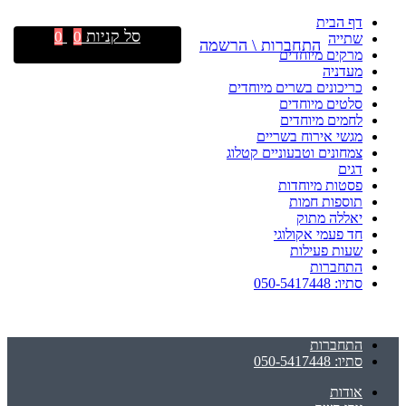
דף הבית
סל קניות
0
0
שתייה
התחברות \ הרשמה
מרקים מיוחדים
מעדניה
כריכונים בשרים מיוחדים
סלטים מיוחדים
לחמים מיוחדים
מגשי אירוח בשריים
צמחונים וטבעוניים קטלוג
דגים
פסטות מיוחדות
תוספות חמות
יאללה מתוק
חד פעמי אקולוגי
שעות פעילות
התחברות
סתיו: 050-5417448
התחברות
סתיו: 050-5417448
אודות