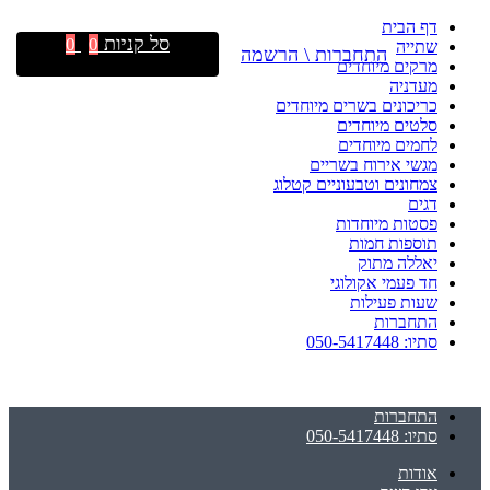
דף הבית
סל קניות
0
0
שתייה
התחברות \ הרשמה
מרקים מיוחדים
מעדניה
כריכונים בשרים מיוחדים
סלטים מיוחדים
לחמים מיוחדים
מגשי אירוח בשריים
צמחונים וטבעוניים קטלוג
דגים
פסטות מיוחדות
תוספות חמות
יאללה מתוק
חד פעמי אקולוגי
שעות פעילות
התחברות
סתיו: 050-5417448
התחברות
סתיו: 050-5417448
אודות