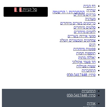
דף הבית
סל קניות
0
0
שתייה
התחברות \ הרשמה
מרקים מיוחדים
מעדניה
כריכונים בשרים מיוחדים
סלטים מיוחדים
לחמים מיוחדים
מגשי אירוח בשריים
צמחונים וטבעוניים קטלוג
דגים
פסטות מיוחדות
תוספות חמות
יאללה מתוק
חד פעמי אקולוגי
שעות פעילות
התחברות
סתיו: 050-5417448
התחברות
סתיו: 050-5417448
אודות