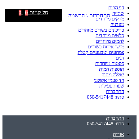
דף הבית
סל קניות
0
0
שתייה
התחברות \ הרשמה
מרקים מיוחדים
מעדניה
כריכונים בשרים מיוחדים
סלטים מיוחדים
לחמים מיוחדים
מגשי אירוח בשריים
צמחונים וטבעוניים קטלוג
דגים
פסטות מיוחדות
תוספות חמות
יאללה מתוק
חד פעמי אקולוגי
שעות פעילות
התחברות
סתיו: 050-5417448
התחברות
סתיו: 050-5417448
אודות