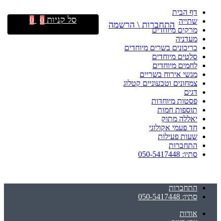
דף הבית
סל קניות
0
0
שתייה
התחברות \ הרשמה
מרקים מיוחדים
מעדניה
כריכונים בשרים מיוחדים
סלטים מיוחדים
לחמים מיוחדים
מגשי אירוח בשריים
צמחונים וטבעוניים קטלוג
דגים
פסטות מיוחדות
תוספות חמות
יאללה מתוק
חד פעמי אקולוגי
שעות פעילות
התחברות
סתיו: 050-5417448
התחברות
סתיו: 050-5417448
אודות