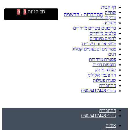
דף הבית
סל קניות
0
0
שתייה
התחברות \ הרשמה
מרקים מיוחדים
מעדניה
כריכונים בשרים מיוחדים
סלטים מיוחדים
לחמים מיוחדים
מגשי אירוח בשריים
צמחונים וטבעוניים קטלוג
דגים
פסטות מיוחדות
תוספות חמות
יאללה מתוק
חד פעמי אקולוגי
שעות פעילות
התחברות
סתיו: 050-5417448
התחברות
סתיו: 050-5417448
אודות