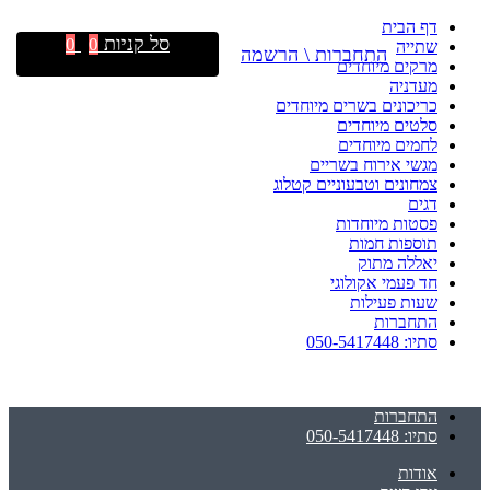
דף הבית
סל קניות
0
0
שתייה
התחברות \ הרשמה
מרקים מיוחדים
מעדניה
כריכונים בשרים מיוחדים
סלטים מיוחדים
לחמים מיוחדים
מגשי אירוח בשריים
צמחונים וטבעוניים קטלוג
דגים
פסטות מיוחדות
תוספות חמות
יאללה מתוק
חד פעמי אקולוגי
שעות פעילות
התחברות
סתיו: 050-5417448
התחברות
סתיו: 050-5417448
אודות